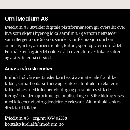
Om iMedium AS
iMedium AS utvikler digitale plattformer som gir oversikt over
hva som skjer i byer og lokalsamfunn. Gjennom nettsteder
som iBergen.no, iOslo.no, samler vi informasjon om blant
annet nyheter, arrangementer, kultur, sport og vær i området.
Formålet er å gjøre det enklere å få oversikt over lokale saker
og aktiviteter på ett sted.
Ansvarsfraskrivelse
Innhold på våre nettsteder kan bestå av materiale fra ulike
kilder, samarbeidspartnere og brukere. Innhold fra eksterne
kilder vises med kildehenvisning og presenteres slik det
fremgår fra den opprinnelige publiseringen. Slike bidrag vises
med kildehenvisning der dette er relevant. Alt innhold lenkes
direkte til kilden.
iMedium AS - org.nr: 937402538 -
kontakt(krøllalfa)imedium.no