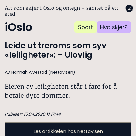
🌚
Alt som skjer i Oslo og omegn - samlet på ett
sted
iOslo
Sport
Hva skjer?
Leide ut treroms som syv
«leiligheter»: – Ulovlig
Av Hannah Alvestad (Nettavisen)
Eieren av leiligheten står i fare for å
betale dyre dommer.
Publisert 15.04.2026 kl 17:44
Les artikkelen hos Nettavisen