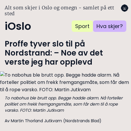
🌚
Alt som skjer i Oslo og omegn - samlet på ett
sted
iOslo
Sport
Hva skjer?
Proffe tyver slo til på
Nordstrand: – Noe av det
verste jeg har opplevd
To nabohus ble brutt opp. Begge hadde alarm. Nå forteller
politiet om frekk fremgangsmåte, som får dem til å rope
varsko. FOTO: Martin Jutkvam
Av Martin Thorland Jutkvam (Nordstrands Blad)