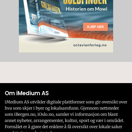
Om iMedium AS
iMedium AS utvikler digitale plattformer som gir oversikt over
hva som skjer i byer og lokalsamfunn. Gjennom nettsteder
som iBergen.no, iOslo.no, samler vi informasjon om blant
annet nyheter, arrangementer, kultur, sport og vær i området.
Formålet er å gjøre det enklere å få oversikt over lokale saker