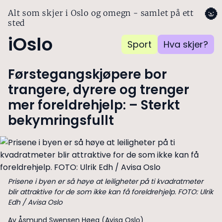
🌚
Alt som skjer i Oslo og omegn - samlet på ett
sted
iOslo
Sport
Hva skjer?
Førstegangskjøpere bor
trangere, dyrere og trenger
mer foreldrehjelp: – Sterkt
bekymringsfullt
Prisene i byen er så høye at leiligheter på ti kvadratmeter
blir attraktive for de som ikke kan få foreldrehjelp. FOTO: Ulrik
Edh / Avisa Oslo
Av Åsmund Swensen Høeg (Avisa Oslo)