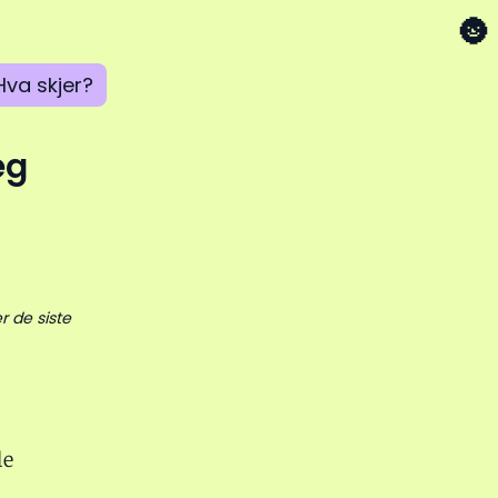
🌚
Hva skjer?
eg
r de siste
le