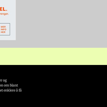
er og
on om blant
et enklere å få