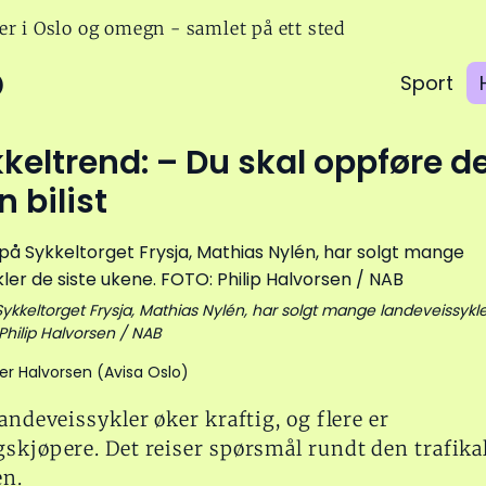
er i Oslo og omegn - samlet på ett sted
o
Sport
keltrend: – Du skal oppføre d
 bilist
Sykkeltorget Frysja, Mathias Nylén, har solgt mange landeveissykle
Philip Halvorsen / NAB
ner Halvorsen (Avisa Oslo)
landeveissykler øker kraftig, og flere er
skjøpere. Det reiser spørsmål rundt den trafika
en.