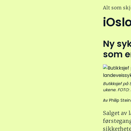
Alt som skj
iOsl
Ny syk
som en
Butikksjef på 
ukene. FOTO: 
Av Philip Stei
Salget av 
førstegang
sikkerhet