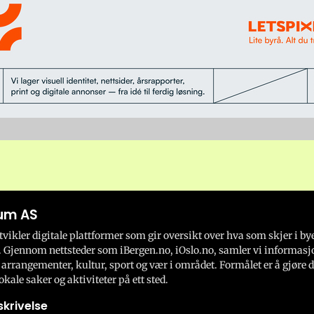
um AS
ikler digitale plattformer som gir oversikt over hva som skjer i by
 Gjennom nettsteder som iBergen.no, iOslo.no, samler vi informasj
 arrangementer, kultur, sport og vær i området. Formålet er å gjøre d
okale saker og aktiviteter på ett sted.
krivelse