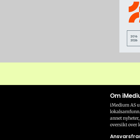
Om iMedi
iMedium AS utv
lokalsamfunn.
annet nyheter,
oversikt over l
Ansvarsfras