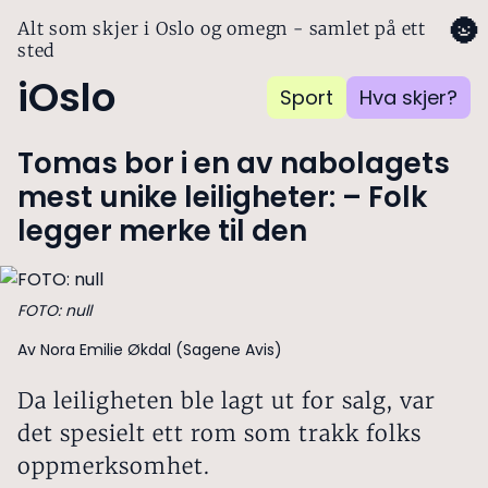
🌚
Alt som skjer i Oslo og omegn - samlet på ett
sted
iOslo
Sport
Hva skjer?
Tomas bor i en av nabolagets
mest unike leiligheter: – Folk
legger merke til den
FOTO: null
Av Nora Emilie Økdal (Sagene Avis)
Da leiligheten ble lagt ut for salg, var
det spesielt ett rom som trakk folks
oppmerksomhet.