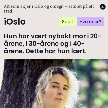
🌚
Alt som skjer i Oslo og omegn - samlet på ett
sted
iOslo
Sport
Hva skjer?
Hun har vært nybakt mor i 20-
årene, i 30-årene og i 40-
årene. Dette har hun lært.