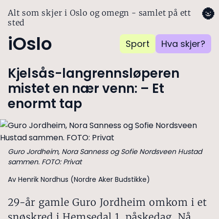
🌚
Alt som skjer i Oslo og omegn - samlet på ett
sted
iOslo
Sport
Hva skjer?
Kjelsås-langrennsløperen
mistet en nær venn: – Et
enormt tap
Guro Jordheim, Nora Sanness og Sofie Nordsveen Hustad
sammen. FOTO: Privat
Av Henrik Nordhus (Nordre Aker Budstikke)
29-år gamle Guro Jordheim omkom i et
snøskred i Hemsedal 1. påskedag. Nå