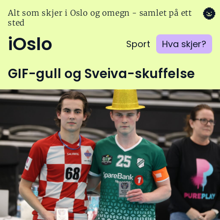
🌚
Alt som skjer i Oslo og omegn - samlet på ett
sted
iOslo
Sport
Hva skjer?
GIF-gull og Sveiva-skuffelse