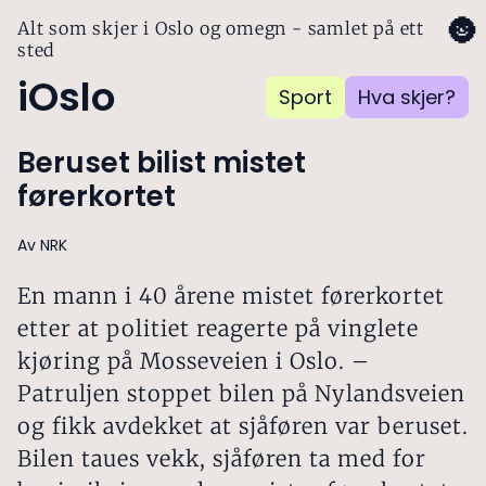
🌚
Alt som skjer i Oslo og omegn - samlet på ett
sted
iOslo
Sport
Hva skjer?
Beruset bilist mistet
førerkortet
Av NRK
En mann i 40 årene mistet førerkortet
etter at politiet reagerte på vinglete
kjøring på Mosseveien i Oslo. –
Patruljen stoppet bilen på Nylandsveien
og fikk avdekket at sjåføren var beruset.
Bilen taues vekk, sjåføren ta med for