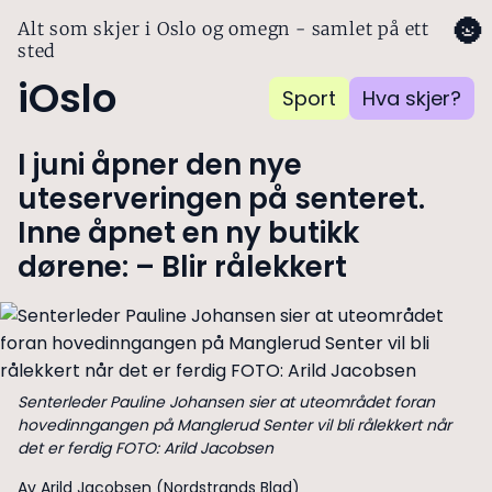
🌚
Alt som skjer i Oslo og omegn - samlet på ett
sted
iOslo
Sport
Hva skjer?
I juni åpner den nye
uteserveringen på senteret.
Inne åpnet en ny butikk
dørene: – Blir rålekkert
Senterleder Pauline Johansen sier at uteområdet foran
hovedinngangen på Manglerud Senter vil bli rålekkert når
det er ferdig FOTO: Arild Jacobsen
Av Arild Jacobsen (Nordstrands Blad)