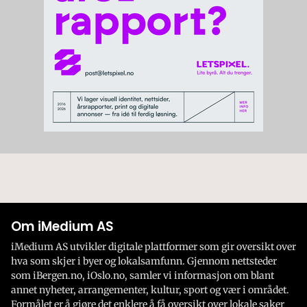
Om iMedium AS
iMedium AS utvikler digitale plattformer som gir oversikt over
hva som skjer i byer og lokalsamfunn. Gjennom nettsteder
som iBergen.no, iOslo.no, samler vi informasjon om blant
annet nyheter, arrangementer, kultur, sport og vær i området.
Formålet er å gjøre det enklere å få oversikt over lokale saker