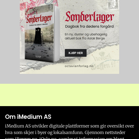
Om iMedium AS
iMedium AS utvikler digitale plattformer som gir oversikt over
hva som skjer i byer og lokalsamfunn. Gjennom nettsteder