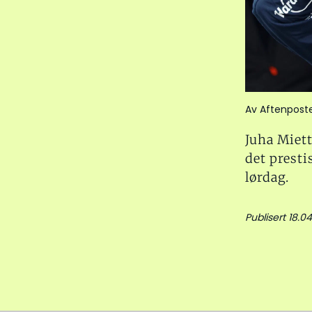
Av Aftenpost
Juha Miett
det prest
lørdag.
Publisert 18.0