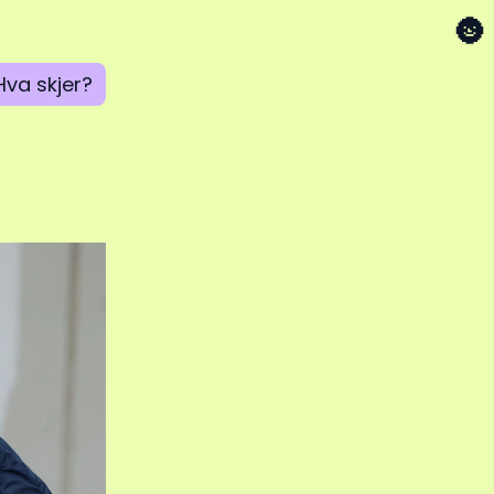
🌚
Hva skjer?