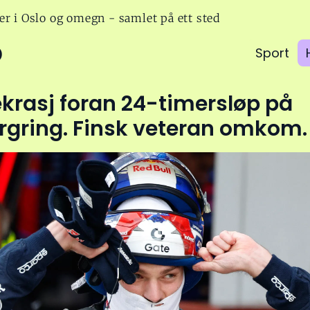
er i Oslo og omegn - samlet på ett sted
o
Sport
krasj foran 24-timersløp på
rgring. Finsk veteran omkom.