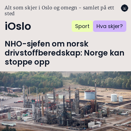
🌚
Alt som skjer i Oslo og omegn - samlet på ett
sted
iOslo
Sport
Hva skjer?
NHO-sjefen om norsk
drivstoffberedskap: Norge kan
stoppe opp