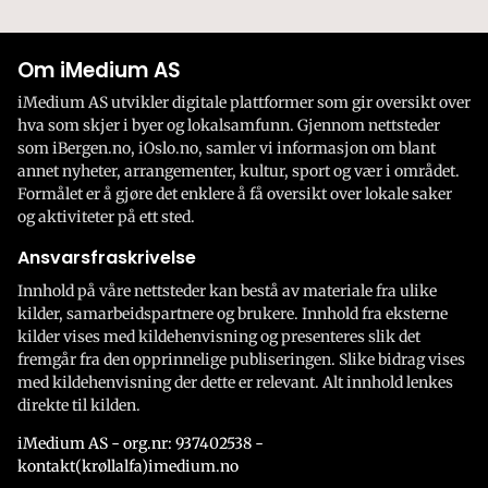
Om iMedium AS
iMedium AS utvikler digitale plattformer som gir oversikt over
hva som skjer i byer og lokalsamfunn. Gjennom nettsteder
som iBergen.no, iOslo.no, samler vi informasjon om blant
annet nyheter, arrangementer, kultur, sport og vær i området.
Formålet er å gjøre det enklere å få oversikt over lokale saker
og aktiviteter på ett sted.
Ansvarsfraskrivelse
Innhold på våre nettsteder kan bestå av materiale fra ulike
kilder, samarbeidspartnere og brukere. Innhold fra eksterne
kilder vises med kildehenvisning og presenteres slik det
fremgår fra den opprinnelige publiseringen. Slike bidrag vises
med kildehenvisning der dette er relevant. Alt innhold lenkes
direkte til kilden.
iMedium AS - org.nr: 937402538 -
kontakt(krøllalfa)imedium.no