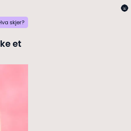
🌚
Hva skjer?
ke et