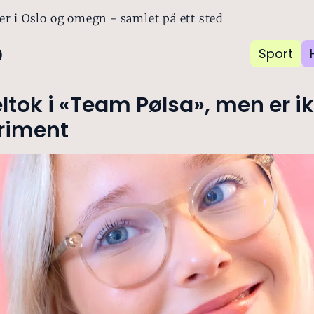
er i Oslo og omegn - samlet på ett sted
o
Sport
ltok i «Team Pølsa», men er ik
riment