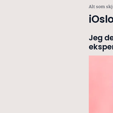
Alt som skj
iOsl
Jeg de
ekspe