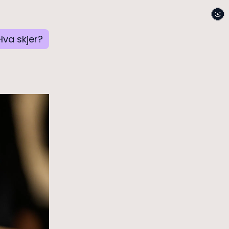
🌚
Hva skjer?