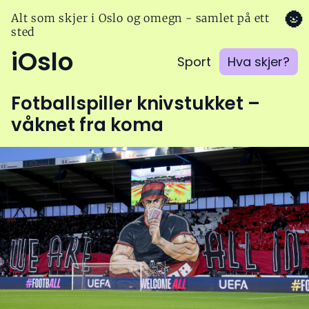
🌚
Alt som skjer i Oslo og omegn - samlet på ett
sted
iOslo
Sport
Hva skjer?
Fotballspiller knivstukket –
våknet fra koma