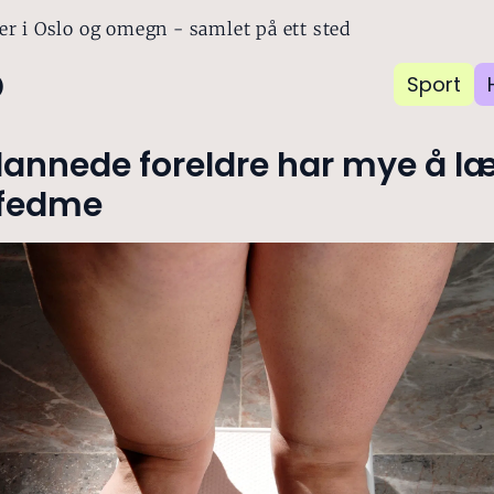
er i Oslo og omegn - samlet på ett sted
o
Sport
dannede foreldre har mye å l
fedme