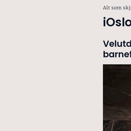
Alt som skj
iOsl
Velut
barne