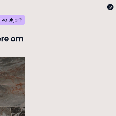
🌚
Hva skjer?
ære om