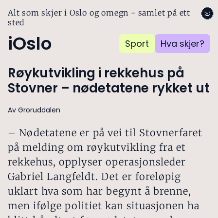
🌚
Alt som skjer i Oslo og omegn - samlet på ett
sted
iOslo
Sport
Hva skjer?
Røykutvikling i rekkehus på
Stovner – nødetatene rykket ut
Av Groruddalen
– Nødetatene er på vei til Stovnerfaret
på melding om røykutvikling fra et
rekkehus, opplyser operasjonsleder
Gabriel Langfeldt. Det er foreløpig
uklart hva som har begynt å brenne,
men ifølge politiet kan situasjonen ha