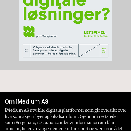
Om iMedium AS
iMedium AS utvikler digitale plattformer som gir oversikt over
hva som skjer i byer og lokalsamfunn. Gjennom nettsteder
som iBergen.no, iOslo.no, samler vi informasjon om blant
annet nyheter, arrangementer, kultur, sport og vær i området.