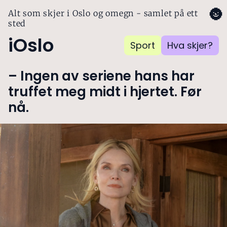
🌚
Alt som skjer i Oslo og omegn - samlet på ett
sted
iOslo
Sport
Hva skjer?
– Ingen av seriene hans har
truffet meg midt i hjertet. Før
nå.