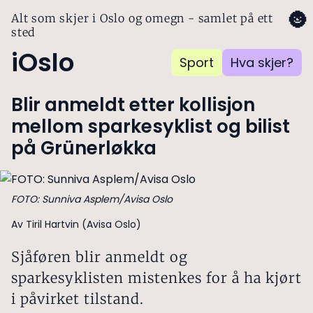
🌚
Alt som skjer i Oslo og omegn - samlet på ett
sted
iOslo
Sport
Hva skjer?
Blir anmeldt etter kollisjon
mellom sparkesyklist og bilist
på Grünerløkka
FOTO: Sunniva Asplem/Avisa Oslo
Av Tiril Hartvin (Avisa Oslo)
Sjåføren blir anmeldt og
sparkesyklisten mistenkes for å ha kjørt
i påvirket tilstand.