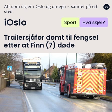
🌚
Alt som skjer i Oslo og omegn - samlet på ett
sted
iOslo
Sport
Hva skjer?
Trailersjåfør dømt til fengsel
etter at Finn (7) døde