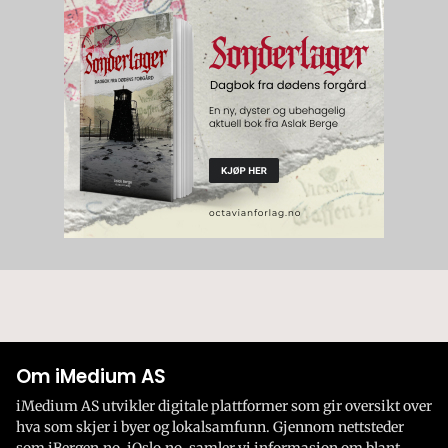
Om iMedium AS
iMedium AS utvikler digitale plattformer som gir oversikt over
hva som skjer i byer og lokalsamfunn. Gjennom nettsteder