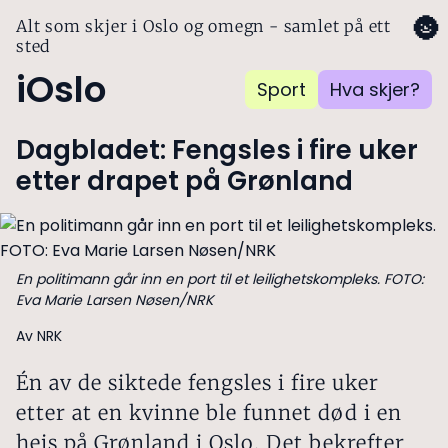
🌚
Alt som skjer i Oslo og omegn - samlet på ett
sted
iOslo
Sport
Hva skjer?
Dagbladet: Fengsles i fire uker
etter drapet på Grønland
En politimann går inn en port til et leilighetskompleks. FOTO:
Eva Marie Larsen Nøsen/NRK
Av NRK
Én av de siktede fengsles i fire uker
etter at en kvinne ble funnet død i en
heis på Grønland i Oslo. Det bekrefter