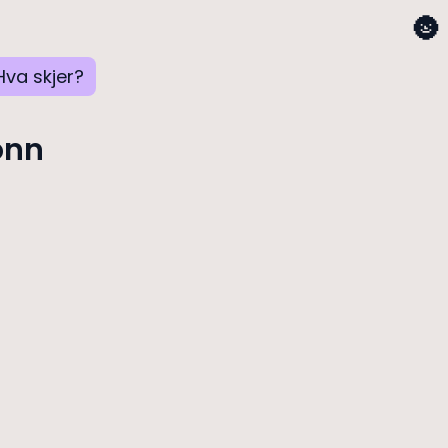
🌚
Hva skjer?
onn