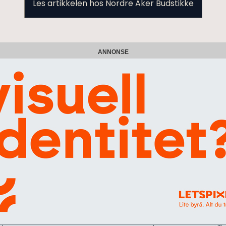
Les artikkelen hos Nordre Aker Budstikke
ANNONSE