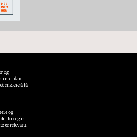
er og
on om blant
et enklere å få
nere og
 det fremgår
e er relevant.