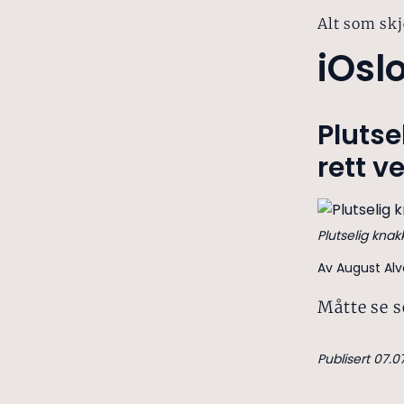
Alt som skj
iOsl
Plutse
rett v
Plutselig kna
Av August Alve
Måtte se s
Publisert 07.0