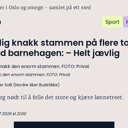
er i Oslo og omegn - samlet på ett sted
o
Sport
lig knakk stammen på flere t
ed barnehagen: – Helt jævlig
kk den enorm stammen. FOTO: Privat
r Solli (Nordre Aker Budstikke)
eg nødt til å felle det store og kjære lønnetreet.
7.2026 kl 21:00