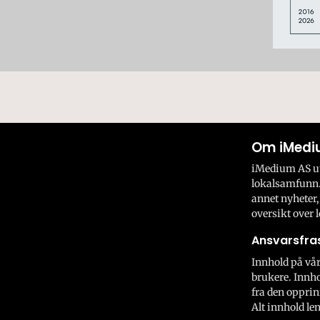
Om iMedi
iMedium AS utv
lokalsamfunn.
annet nyheter,
oversikt over l
Ansvarsfras
Innhold på vår
brukere. Innho
fra den opprin
Alt innhold len