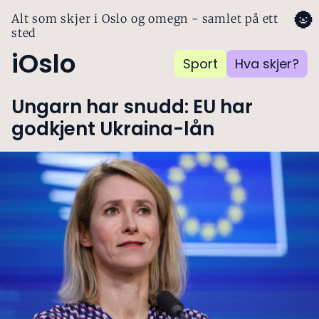
🌚
Alt som skjer i Oslo og omegn - samlet på ett
sted
iOslo
Sport
Hva skjer?
Ungarn har snudd: EU har
godkjent Ukraina-lån