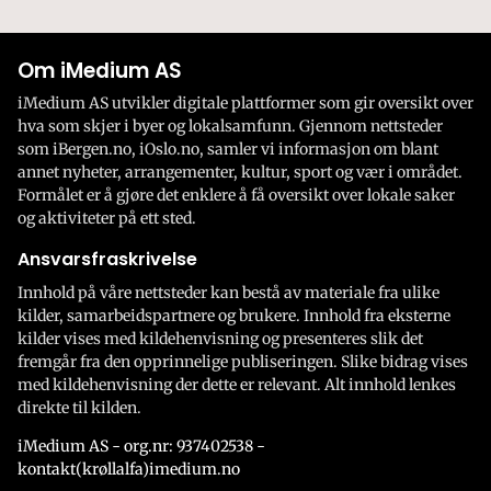
Om iMedium AS
iMedium AS utvikler digitale plattformer som gir oversikt over
hva som skjer i byer og lokalsamfunn. Gjennom nettsteder
som iBergen.no, iOslo.no, samler vi informasjon om blant
annet nyheter, arrangementer, kultur, sport og vær i området.
Formålet er å gjøre det enklere å få oversikt over lokale saker
og aktiviteter på ett sted.
Ansvarsfraskrivelse
Innhold på våre nettsteder kan bestå av materiale fra ulike
kilder, samarbeidspartnere og brukere. Innhold fra eksterne
kilder vises med kildehenvisning og presenteres slik det
fremgår fra den opprinnelige publiseringen. Slike bidrag vises
med kildehenvisning der dette er relevant. Alt innhold lenkes
direkte til kilden.
iMedium AS - org.nr: 937402538 -
kontakt(krøllalfa)imedium.no