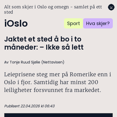
🌚
Alt som skjer i Oslo og omegn - samlet på ett
sted
iOslo
Sport
Hva skjer?
Jaktet et sted å bo i to
måneder: – Ikke så lett
Av Tonje Ruud Sjølie (Nettavisen)
Leieprisene steg mer på Romerike enn i
Oslo i fjor. Samtidig har minst 200
leiligheter forsvunnet fra markedet.
Publisert 22.04.2026 kl 06:43