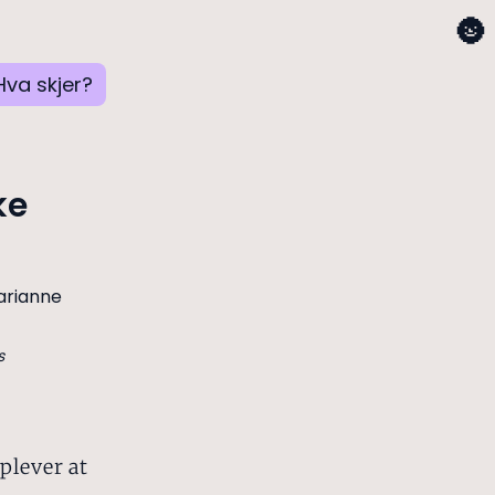
🌚
Hva skjer?
ke
s
plever at