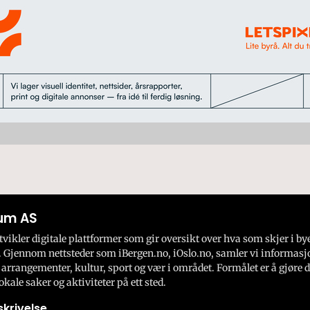
um AS
ikler digitale plattformer som gir oversikt over hva som skjer i by
 Gjennom nettsteder som iBergen.no, iOslo.no, samler vi informasj
 arrangementer, kultur, sport og vær i området. Formålet er å gjøre d
okale saker og aktiviteter på ett sted.
krivelse