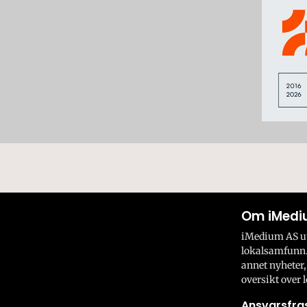
Om iMedi
iMedium AS utv
lokalsamfunn.
annet nyheter,
oversikt over l
Ansvarsfras