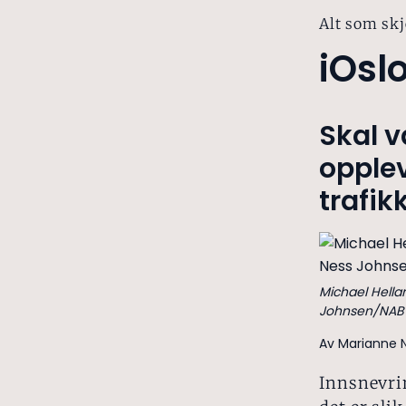
Alt som skj
iOsl
Skal 
opple
trafik
Michael Hella
Johnsen/NAB
Av Marianne N
Innsnevrin