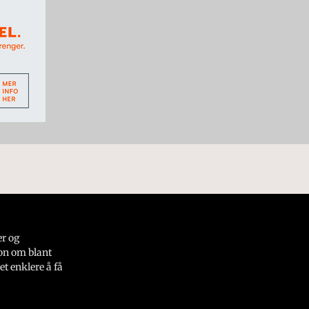
er og
on om blant
et enklere å få