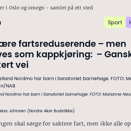
er i Oslo og omegn - samlet på ett sted
o
Sport
være fartsreduserende – men
ves som kappkjøring: – Gans
kert vei
nd Nordmo har barn i Sanatoriet barnehage. FOTO: Marianne Nes
ess Johnsen (Nordre Aker Budstikke)
gen skal sørge for saktere fart, men ikke alle op