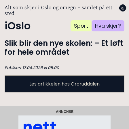
🌚
Alt som skjer i Oslo og omegn - samlet på ett
sted
iOslo
Sport
Hva skjer?
Slik blir den nye skolen: – Et løft
for hele området
Publisert 17.04.2026 kl 05:00
Les artikkelen hos Groruddalen
ANNONSE