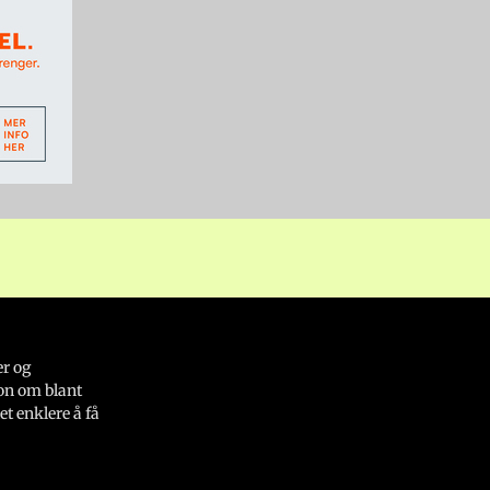
er og
on om blant
et enklere å få