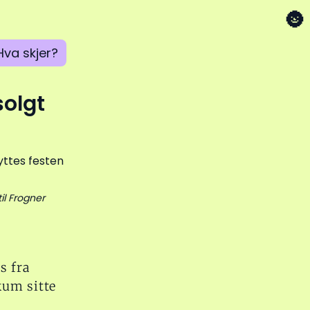
🌚
Hva skjer?
solgt
il Frogner
s fra
kum sitte