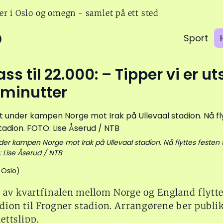
er i Oslo og omegn - samlet på ett sted
o
Sport
ass til 22.000: – Tipper vi er ut
 minutter
der kampen Norge mot Irak på Ullevaal stadion. Nå flyttes festen t
: Lise Åserud / NTB
 Oslo)
 av kvartfinalen mellom Norge og England flytte
adion til Frogner stadion. Arrangørene ber publi
lettslipp.