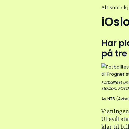
Alt som skj
iOsl
Har pl
på tre
Fotballfest un
stadion. FOTO
Av NTB (Avisa
Visningen
Ullevål st
klar til bil