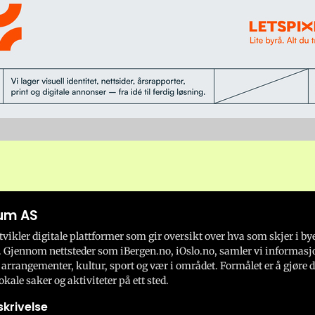
um AS
ikler digitale plattformer som gir oversikt over hva som skjer i by
 Gjennom nettsteder som iBergen.no, iOslo.no, samler vi informasj
 arrangementer, kultur, sport og vær i området. Formålet er å gjøre d
okale saker og aktiviteter på ett sted.
krivelse