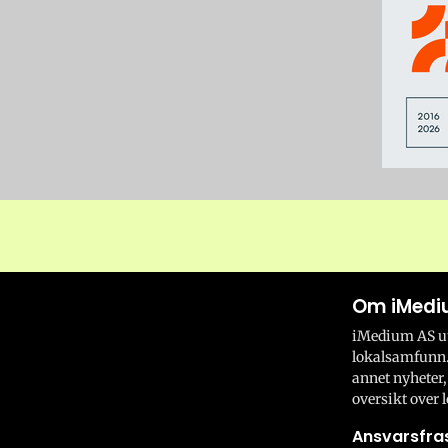
Om iMedi
iMedium AS utv
lokalsamfunn.
annet nyheter,
oversikt over l
Ansvarsfras