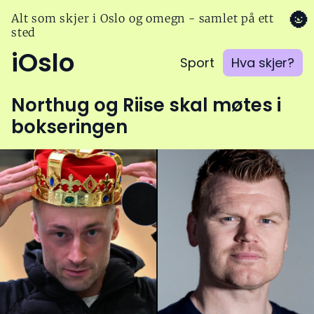
🌚
Alt som skjer i Oslo og omegn - samlet på ett
sted
iOslo
Sport
Hva skjer?
Northug og Riise skal møtes i
bokseringen