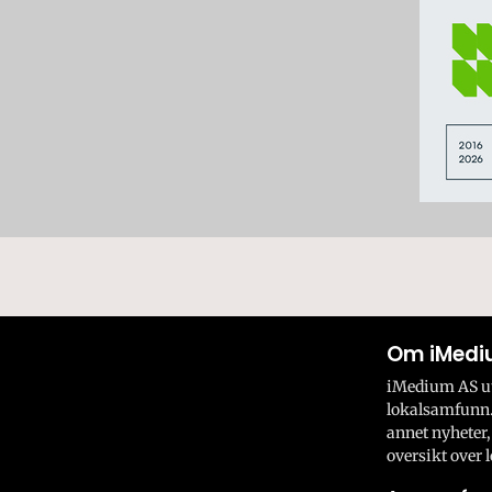
Om iMedi
iMedium AS utv
lokalsamfunn.
annet nyheter,
oversikt over l