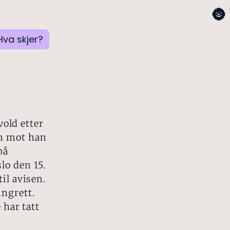
🌚
Hva skjer?
vold etter
en mot han
på
lo den 15.
il avisen.
ingrett.
 har tatt