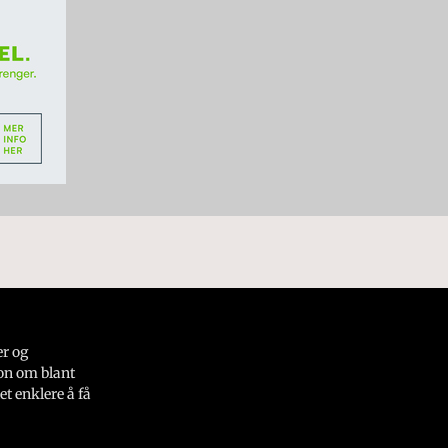
er og
on om blant
et enklere å få