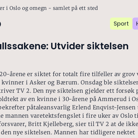
er i Oslo og omegn - samlet på ett sted
o
Sport
llssakene: Utvider siktelsen
0-årene er siktet for totalt fire tilfeller av grov 
av kvinner i Asker og Bærum. Onsdag ble siktels
kriver TV 2. Den nye siktelsen gjelder ett forsøk 
oldtekt av en kvinne i 30-årene på Ammerud i Os
 bekrefter påtaleansvarlig Erlend Enqvist-Jensen t
 mannen varetektsfengslet i fire uker av Oslo t
rsvarer, Britt Kjelleberg, sier til TV 2 at de ikke
il den nye siktelsen. Mannen har tidligere nektet