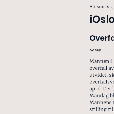
Alt som skj
iOsl
Overfa
Av NRK
Mannen i 2
overfall 
utvidet, s
overfallsv
april. Det
Mandag ble
Mannens fo
stilling t