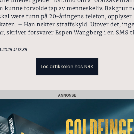
dre tilfellet gjelder forbund om å forårsake bran
m kunne forvolde tap av menneskeliv. Bakgrunn
skal være funn på 20-åringens telefon, opplyser
katen. – Han nekter straffskyld. Utover det, ing
, skriver forsvarer Espen Wangberg i en SMS til
4.2026 kl 17:35
Les artikkelen hos NRK
ANNONSE