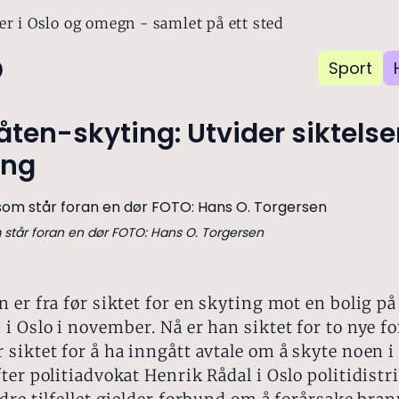
er i Oslo og omegn - samlet på ett sted
o
Sport
ten-skyting: Utvider siktels
ing
står foran en dør FOTO: Hans O. Torgersen
 er fra før siktet for en skyting mot en bolig på
i Oslo i november. Nå er han siktet for to nye fo
siktet for å ha inngått avtale om å skyte noen i
ter politiadvokat Henrik Rådal i Oslo politidistr