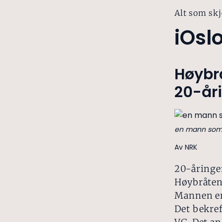
Alt som skj
iOsl
Høybrå
20-år
en mann som 
Av NRK
20-åringen
Høybråten 
Mannen er 
Det bekref