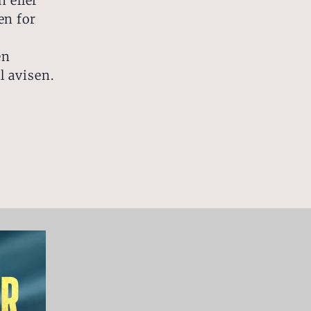
n eller
en for
en
 avisen.