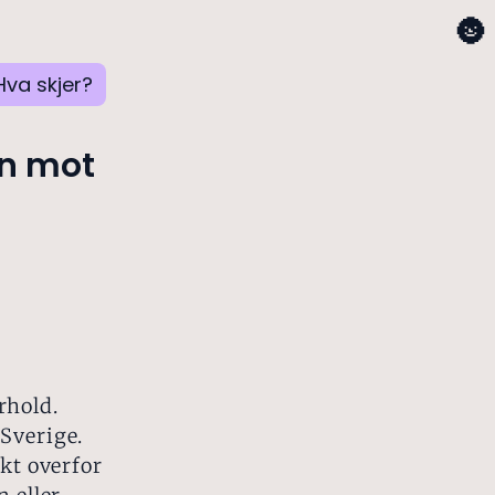
🌚
Hva skjer?
en mot
rhold.
 Sverige.
ikt overfor