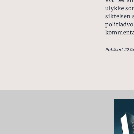
VG. Det an
ulykke so
siktelsen 
politiadvo
kommentar
Publisert 22.0