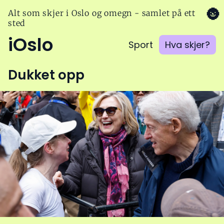
🌚
Alt som skjer i Oslo og omegn - samlet på ett
sted
iOslo
Sport
Hva skjer?
Dukket opp