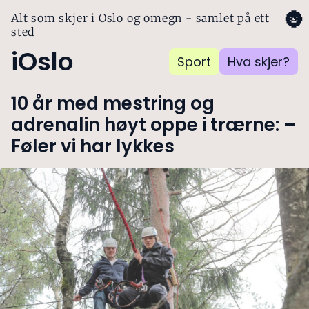
🌚
Alt som skjer i Oslo og omegn - samlet på ett
sted
iOslo
Sport
Hva skjer?
10 år med mestring og
adrenalin høyt oppe i trærne: –
Føler vi har lykkes