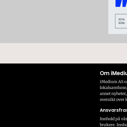
Om iMedi
iMedium AS utv
lokalsamfunn.
annet nyheter,
oversikt over l
Ansvarsfras
Innhold på vår
brukere. Innho