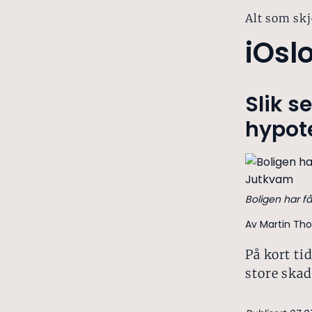
Alt som skj
iOsl
Slik s
hypot
Boligen har få
Av Martin Tho
På kort ti
store skad