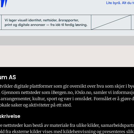
um AS
ikler digitale plattformer som gir oversikt over hva som skjer i by
 Gjennom nettsteder som iBergen.no, iOslo.no, samler vi informasj
 arrangementer, kultur, sport og vær i området. Formålet er å gjøre d
okale saker og aktiviteter på ett sted.
krivelse
e nettsteder kan bestå av materiale fra ulike kilder, samarbeidspart
ld fra eksterne kilder vises med kildehenvisning og presenteres slik