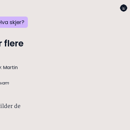
🌚
Hva skjer?
 flere
tkvam
ilder de