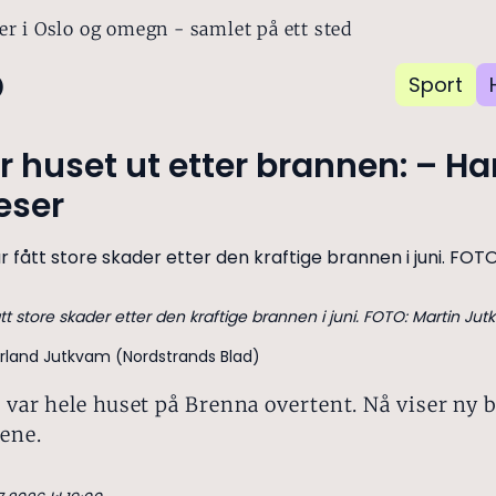
er i Oslo og omegn - samlet på ett sted
o
Sport
er huset ut etter brannen: – Har
eser
tt store skader etter den kraftige brannen i juni. FOTO: Martin Ju
rland Jutkvam (Nordstrands Blad)
d var hele huset på Brenna overtent. Nå viser ny b
ene.