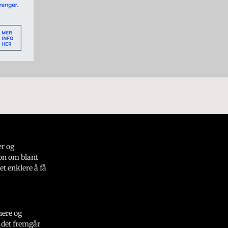
er og
on om blant
et enklere å få
nere og
 det fremgår