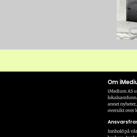
Om iMedi
iMedium AS utv
lokalsamfunn.
annet nyheter,
oversikt over l
Ansvarsfras
Innhold på vår