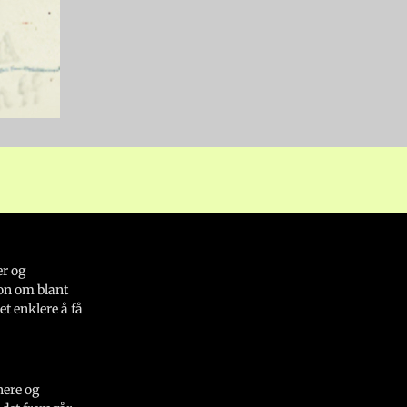
er og
on om blant
et enklere å få
nere og