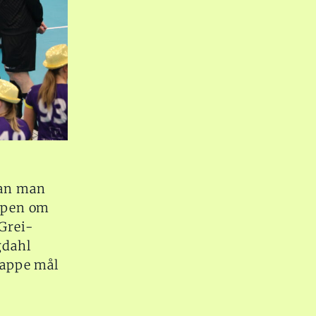
kan man
ampen om
Grei-
gdahl
kjappe mål