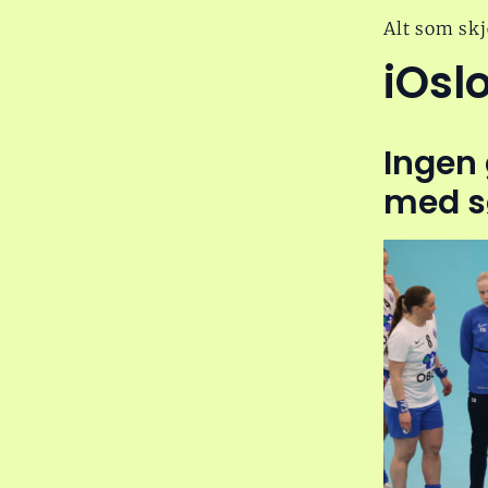
Alt som skj
iOsl
Ingen 
med sø