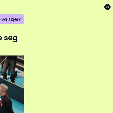
🌚
Hva skjer?
e seg