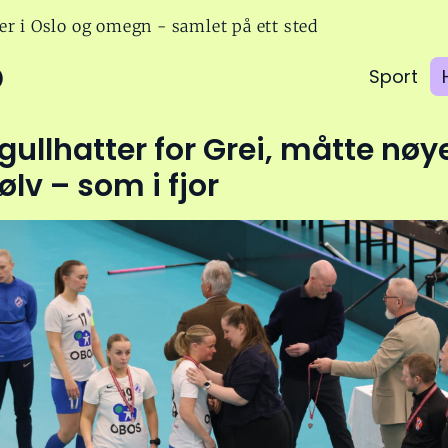
er i Oslo og omegn - samlet på ett sted
o
Sport
gullhatter for Grei, måtte nøy
lv – som i fjor