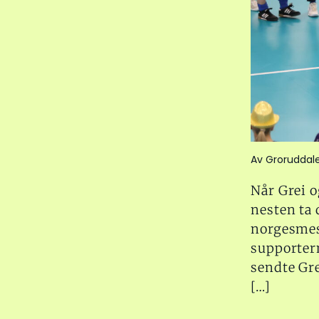
Av Groruddal
Når Grei 
nesten ta 
norgesmes
supportern
sendte Gre
[…]