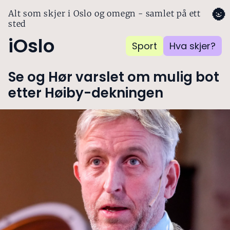
🌚
Alt som skjer i Oslo og omegn - samlet på ett
sted
iOslo
Sport
Hva skjer?
Se og Hør varslet om mulig bot
etter Høiby-dekningen