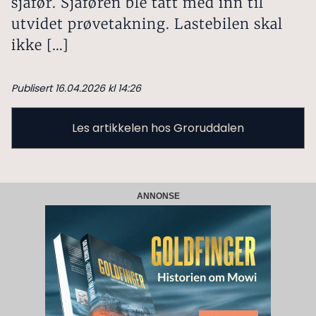
sjåfør. Sjåføren ble tatt med inn til
utvidet prøvetakning. Lastebilen skal
ikke […]
Publisert 16.04.2026 kl 14:26
Les artikkelen hos Groruddalen
ANNONSE