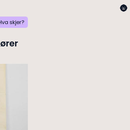
🌚
Hva skjer?
lører