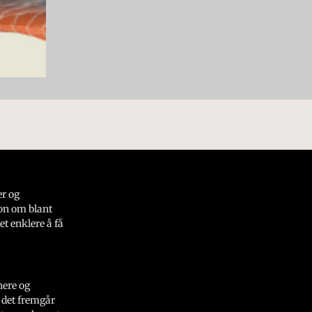
er og
on om blant
et enklere å få
nere og
 det fremgår