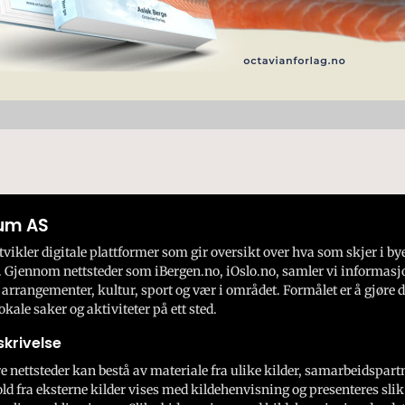
um AS
ikler digitale plattformer som gir oversikt over hva som skjer i by
 Gjennom nettsteder som iBergen.no, iOslo.no, samler vi informasj
 arrangementer, kultur, sport og vær i området. Formålet er å gjøre d
okale saker og aktiviteter på ett sted.
krivelse
e nettsteder kan bestå av materiale fra ulike kilder, samarbeidspart
ld fra eksterne kilder vises med kildehenvisning og presenteres slik