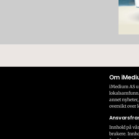
Om iMedi
iMedium AS utv
lokalsamfunn.
annet nyheter,
oversikt over l
Ansvarsfras
Innhold på vår
brukere. Innho