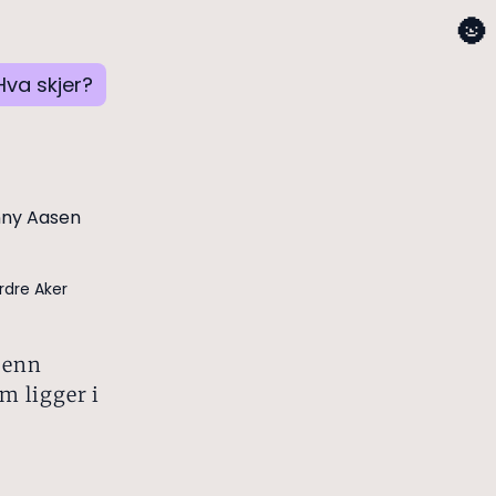
🌚
Hva skjer?
rdre Aker
 enn
m ligger i