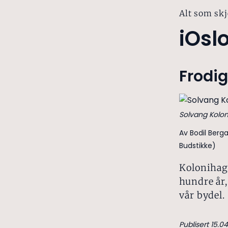
Alt som skj
iOsl
Frodig
Solvang Kolon
Av Bodil Berg
Budstikke)
Kolonihage
hundre år,
vår bydel.
Publisert 15.04