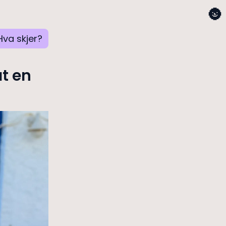
🌚
Hva skjer?
t en