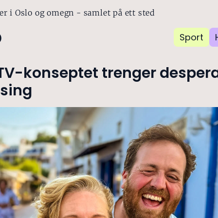
er i Oslo og omegn - samlet på ett sted
o
Sport
TV-konseptet trenger despera
sing