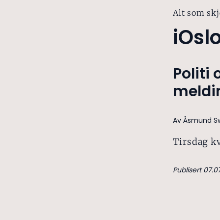
Alt som skj
iOsl
Politi
meldi
Av Åsmund Sw
Tirsdag k
Publisert 07.0