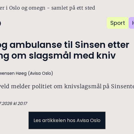
er i Oslo og omegn - samlet på ett sted
o
Sport
 og ambulanse til Sinsen etter
ng om slagsmål med kniv
ensen Høeg (Avisa Oslo)
veld melder politiet om knivslagsmål på Sinsent
7.2026 kl 20:17
Les artikkelen hos Avisa Oslo