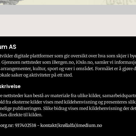
um AS
ikler digitale plattformer som gir oversikt over hva som skjer i by
 Gjennom nettsteder som iBergen.no, iOslo.no, samler vi informasj
 arrangementer, kultur, sport og vær i området. Formålet er å gjøre d
okale saker og aktiviteter på ett sted.
krivelse
e nettsteder kan bestå av materiale fra ulike kilder, samarbeidspart
ld fra eksterne kilder vises med kildehenvisning og presenteres slik
nelige publiseringen. Slike bidrag vises med kildehenvisning der dett
kes direkte til kilden.
org.nr: 937402538 - kontakt(krøllalfa)imedium.no