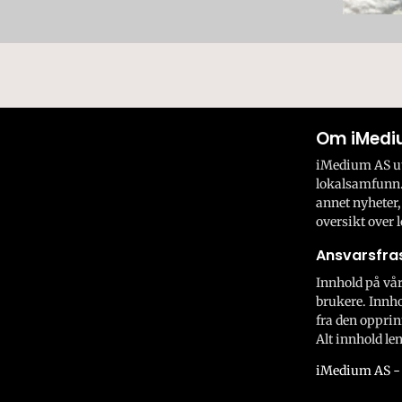
Om iMedi
iMedium AS utv
lokalsamfunn.
annet nyheter,
oversikt over l
Ansvarsfras
Innhold på vår
brukere. Innho
fra den opprin
Alt innhold len
iMedium AS - 