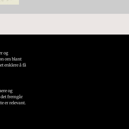
er og
on om blant
et enklere å få
nere og
 det fremgår
e er relevant.