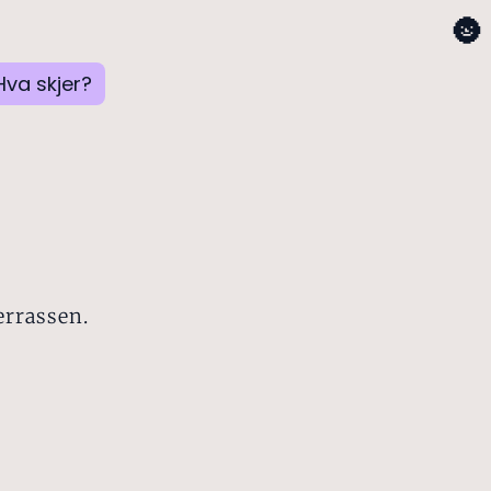
🌚
Hva skjer?
errassen.