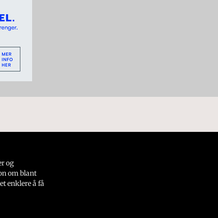
er og
on om blant
et enklere å få