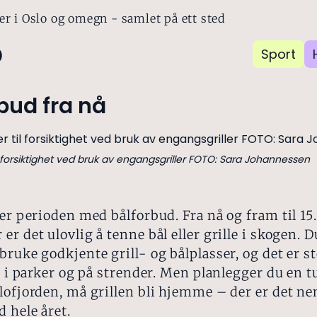
er i Oslo og omegn - samlet på ett sted
o
Sport
bud fra nå
l forsiktighet ved bruk av engangsgriller FOTO: Sara Johannessen
ter perioden med bålforbud. Fra nå og fram til 15.
er det ulovlig å tenne bål eller grille i skogen. 
bruke godkjente grill- og bålplasser, og det er st
le i parker og på strender. Men planlegger du en tu
lofjorden, må grillen bli hjemme – der er det n
d hele året.