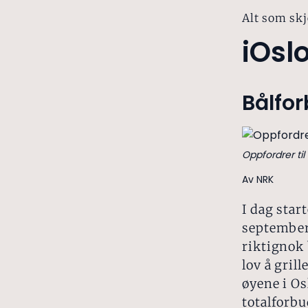
Alt som skj
iOsl
Bålfor
Oppfordrer ti
Av NRK
I dag star
september 
riktignok 
lov å gril
øyene i Os
totalforbu