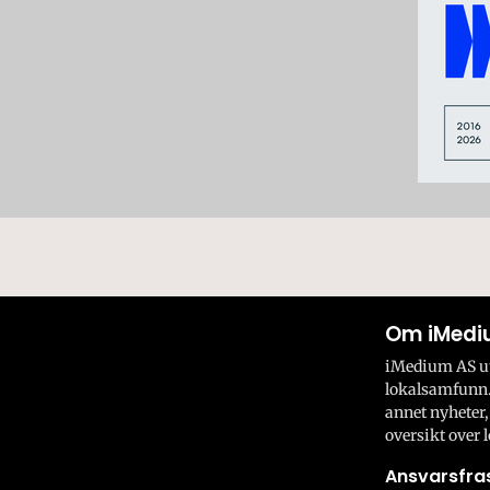
Om iMedi
iMedium AS utv
lokalsamfunn.
annet nyheter,
oversikt over l
Ansvarsfras