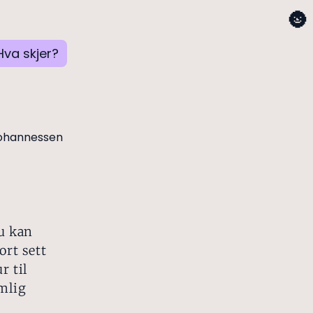
🌚
Hva skjer?
Du kan
ort sett
r til
emlig