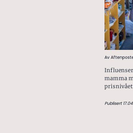
Av Aftenpost
Influense
mamma men
prisnivået
Publisert 17.04