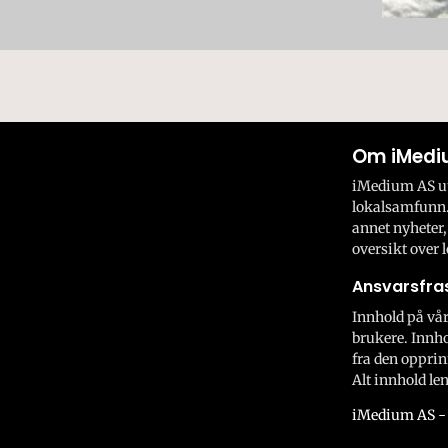
Om iMedi
iMedium AS utv
lokalsamfunn.
annet nyheter,
oversikt over l
Ansvarsfras
Innhold på vår
brukere. Innho
fra den opprin
Alt innhold len
iMedium AS - 