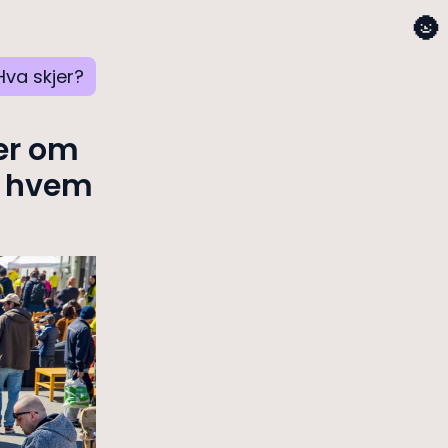
🌚
Hva skjer?
er om
t hvem