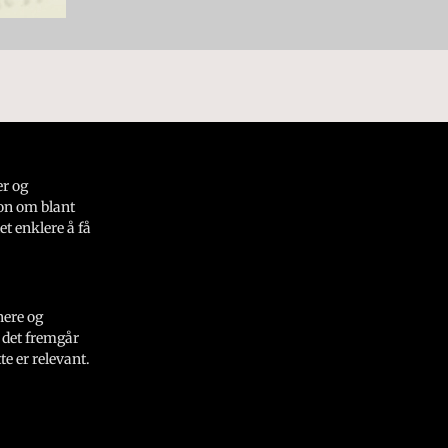
er og
on om blant
et enklere å få
nere og
 det fremgår
e er relevant.