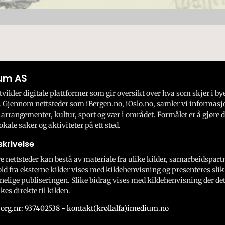
um AS
ikler digitale plattformer som gir oversikt over hva som skjer i by
 Gjennom nettsteder som iBergen.no, iOslo.no, samler vi informasj
 arrangementer, kultur, sport og vær i området. Formålet er å gjøre d
okale saker og aktiviteter på ett sted.
krivelse
e nettsteder kan bestå av materiale fra ulike kilder, samarbeidspart
ld fra eksterne kilder vises med kildehenvisning og presenteres slik
nelige publiseringen. Slike bidrag vises med kildehenvisning der dett
kes direkte til kilden.
org.nr: 937402538 - kontakt(krøllalfa)imedium.no