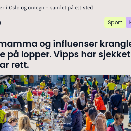
er i Oslo og omegn - samlet på ett sted
o
Sport
mamma og influenser krangl
e på lopper. Vipps har sjekke
r rett.