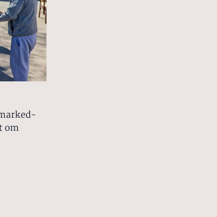
emarked-
t om