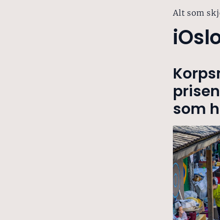
Alt som skj
iOsl
Korps
prisen
som ha