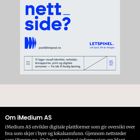
Om iMedium AS
iMedium AS utvikler digitale plattformer som gir oversikt over
hva som skjer i byer og lokalsamfunn. Gjennom nettsteder