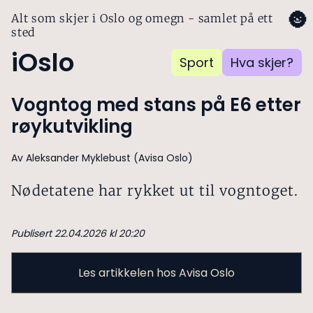
🌚
Alt som skjer i Oslo og omegn - samlet på ett
sted
iOslo
Sport
Hva skjer?
Vogntog med stans på E6 etter
røykutvikling
Av Aleksander Myklebust (Avisa Oslo)
Nødetatene har rykket ut til vogntoget.
Publisert 22.04.2026 kl 20:20
Les artikkelen hos Avisa Oslo