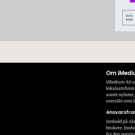
Om iMedi
iMedium AS utv
lokalsamfunn.
annet nyheter,
oversikt over l
Ansvarsfras
Innhold på vår
brukere. Innho
fra den opprin