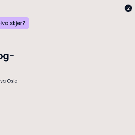
🌚
Hva skjer?
og-