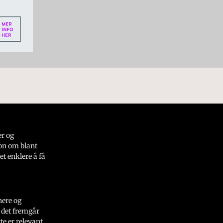
er og
on om blant
et enklere å få
nere og
 det fremgår
e er relevant.