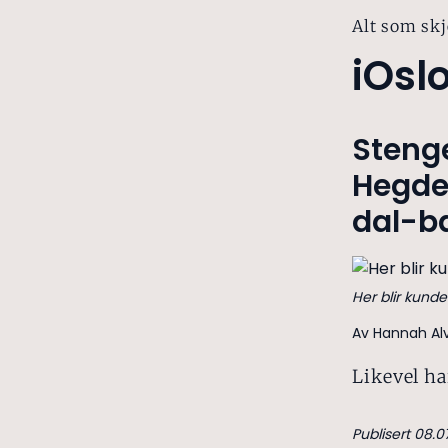
Alt som skj
iOsl
Stenge
Hegde
dal-b
Her blir kund
Av Hannah Alv
Likevel ha
Publisert 08.0