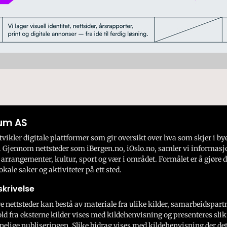
um AS
ikler digitale plattformer som gir oversikt over hva som skjer i by
 Gjennom nettsteder som iBergen.no, iOslo.no, samler vi informasj
 arrangementer, kultur, sport og vær i området. Formålet er å gjøre d
okale saker og aktiviteter på ett sted.
krivelse
e nettsteder kan bestå av materiale fra ulike kilder, samarbeidspart
ld fra eksterne kilder vises med kildehenvisning og presenteres slik
nelige publiseringen. Slike bidrag vises med kildehenvisning der dett